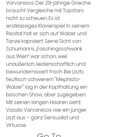
Varvaresos. Der 29-jährige Grieche
braucht Vergleiche mit Topstars
nicht zu scheuen. Es ist
erstklassiges Klavierspiel. In seinem
Recital hat er sich auf Walzer und
Tänze kapriziert. Seine Sicht von
Schumanns „Faschingsschwank
aus Wien“ war schön, weil
unäußerlich, leidenschaftlich und
bewundernswert frisch. Bei Liszts
teuflisch schwerem "Mephisto-
Walzer" lag in der Kopfhaltung ein
bisschen Show, aber zugegeben:
Mit seinen langen Haaren sieht
Vassilis Varvaresos wie ein junger
Liszt aus – ganz Sensualist und
Virtuose.
Go To