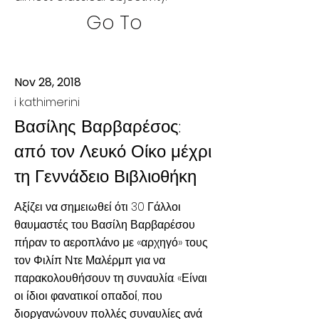
Go To
Nov 28, 2018
i kathimerini
Βασίλης Βαρβαρέσος:
από τον Λευκό Οίκο μέχρι
τη Γεννάδειο Βιβλιοθήκη
Αξίζει να σημειωθεί ότι 30 Γάλλοι
θαυμαστές του Βασίλη Βαρβαρέσου
πήραν το αεροπλάνο με «αρχηγό» τους
τον Φιλίπ Ντε Μαλέρμπ για να
παρακολουθήσουν τη συναυλία. «Είναι
οι ίδιοι φανατικοί οπαδοί, που
διοργανώνουν πολλές συναυλίες ανά