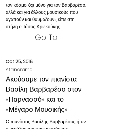
τον κόσμο, όχι μόνο για τον Βαρβαρέσο,
αλλά και για άλλους μουσικούς που
αγαπούν και θαυμάζουν», είπε στη
στήλη ο Τάσος Κριεκούκης.
Go To
Oct 25, 2018
Athinorama
Ακούσαμε τον πιανίστα
Βασίλη Βαρβαρέσο στον
«Παρνασσό» και το
«Μέγαρο Μουσικής»
Ο πιανίστας Βασίλης Βαρβαρέσος ήταν
ο μεγάλος πρωταγωνιστής της