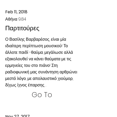
Feb 11, 2018
Αθήνα 9.84
Παρτιτούρες
Ο Βασίλης Βαρβαρέσος, είναι μία
ιδιαίτερη περίπτωση μουσικού! Το
άλλοτε παιδί -θαύμα, μεγάλωσε αλλά
εξακολουθεί να κάνει θαύματα με τις
ερμηνείες του στο πιάνο! Στη
ραδιοφωνική μας συνάντηση αρθρώνει
μεστό λόγο, με απολαυστικό χιούμορ,
δίχως ίχνος έπαρσης…
Go To
Nov 27, 2017