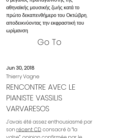
αθηναϊκής μουσικής ζωής κατά το
πρώτο δεκαπενθήμερο του Οκτώβρη,
αποδεικνύοντας την εκφραστική του
ωρίμανση.
Go To
Jun 30, 2018
Thierry Vagne
RENCONTRE AVEC LE
PIANISTE VASSILIS
VARVARESOS
J'avais été assez enthousiasmé par
son
récent CD
consacré à “la
valse”, opinion confirmée par le