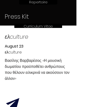
Repertoire
Press Kit
Curriculum Vitae
ελculture
August 23
ελculture
Βασίλης Βαρβαρέσος: «Η μουσική
δωματίου προϋποθέτει ανθρώπους
που θέλουν ειλικρινά να ακούσουν τον
άλλον»